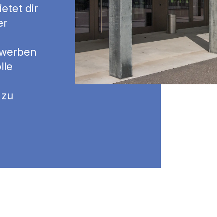
etet dir
er
rwerben
lle
 zu