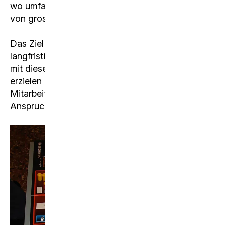
wo umfassende Markt- und Produktkenntnisse
von grosser Bedeutung sind.
Das Ziel ist, eine erfolgsversprechende und
langfristig ausgerichtete Strategie zu entwickeln,
mit dieser über mehrere Perioden Gewinn zu
erzielen und dabei die Ansprüche der
Mitarbeitenden, des Staates und anderer
Anspruchsgruppen mitzuberücksichtigen.