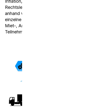
Inflation, Aussenwirtschaft gesetzt. In der
Rechtslehre werden Grundzüge des Strafrechts
anhand von konkreten Fällen erlernt oder
einzelne Themen im Obligationenrecht (Kauf-,
Miet-, Arbeitsvertrag) - je nach Interesse der
Teilnehmer - vertieft behandelt.