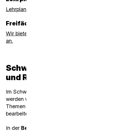
Lehrplan Wirtschaft und Recht
Freifächer
Wir bieten verschiedene interessante Freifächer
an.
Schwerpunkt «Wirtschaft
und Recht»
Im Schwerpunktfach «Wirtschaft und Recht»
werden während der vier Jahre verschiedene
Themen innerhalb folgender vier Bereiche
bearbeitet:
In der
Betriebswirtschaftslehre
arbeiten wir mit