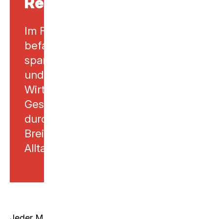
Recht
Im Fach «Wirtschaft und Recht»
befassen wir uns mit den
spannenden, aktuellen Inhalten
und Zusammenhängen in
Wirtschaft, Recht und
Gesellschaft. Es zeichnet sich aus
durch eine grosse fachliche
Breite und einen hohen
Alltagsbezug.
Jeder Mensch ist als Privatperson,