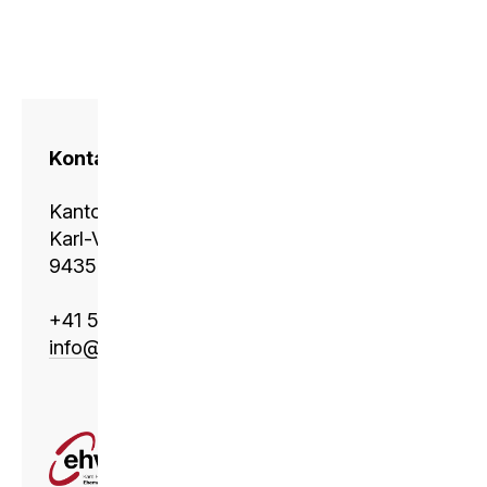
Kontakt
Kantonsschule Heerbrugg
Karl-Völker-Strasse 11
9435 Heerbrugg
+41 58 228 11 01
info@
ksh.edu