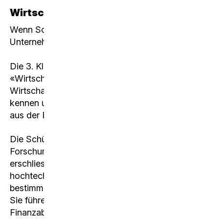
Wirtschaftswoche Zürich
Wenn Schülerinnen und Schüler
Unternehmerinnen und Unternehmer werden...
Die 3. Klassen des Schwerpunktfaches
«Wirtschaft und Recht»
lernen im Rahmen einer
Wirtschaftswoche in Zürich das Unternehmertum
kennen und sind dabei mit sämtlichen Themen
aus der Betriebswirtschaftslehre konfrontiert.
Die Schülerinnen und Schüler investieren in die
Forschung und Entwicklung von Solarpanels. Sie
erschliessen neue Absatzmärkte, investieren in
hochtechnologisierte Produktionsanlagen und
bestimmen den Werbeeinsatz für ihre Produkte.
Sie führen beispielsweise die Personal- und
Finanzabteilung sowie die Marketingabteilung,