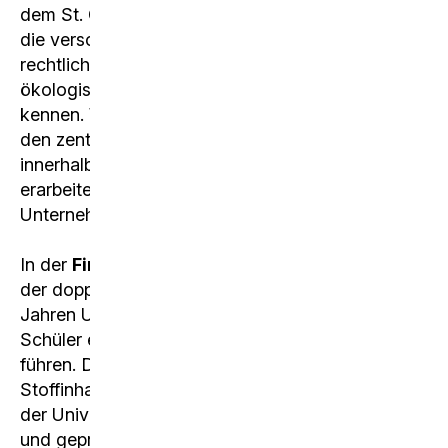
dem St. Galler Management Modell und lernen
die verschiedenen Anspruchsgruppen und die
rechtlichen, wirtschaftlichen, sozialen und
ökologischen Einflüsse auf ein Unternehmen
kennen. Wir befassen uns mit dem Aufbau sowie
den zentralen Prozessen und Vorgängen
innerhalb eines Unternehmens und vertiefen die
erarbeiteten theoretischen Kenntnisse bei
Unternehmensbesuchen.
In der
Finanzbuchhaltung
lernen wir das System
der doppelten Buchhaltung kennen. Nach zwei
Jahren Unterricht können die Schülerinnen und
Schüler eine Buchhaltung, z.B. die ihres Vereins,
führen. Das Schwerpunkfach deckt den
Stoffinhalt des im ersten Studien-Semester an
der Universität St. Gallen (HSG) angebotenen
und geprüften Buchhaltungs-Kurses ab und