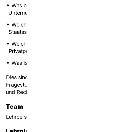
Was bedeutet eine starke Währung für
Unternehmen und Haushalte?
Welches sind mögliche Folgen von
Staatsschulden?
Welche Rechte und Pflichten hat eine
Privatperson?
Was ist ein Kaufvertrag?
Dies sind nur ein paar wenige ausgewählte
Fragestellungen, welche wir im Fach «Wirtschaft
und Recht» beantworten wollen.
Team
Lehrpersonen
Lehrplan