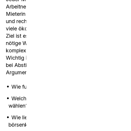
Arbeitnehmender, Steuerzahlerin, Eigentümer,
Mieterin oder Stimmbürger mit wirtschaftlichen
und rechtlichen Themen konfrontiert und hat
viele ökonomische Entscheide zu fällen. Unser
Ziel ist es, dass die Schülerinnen und Schüler das
nötige Wissen erwerben, um sich im immer
komplexer werdenden Umfeld zurechtzufinden.
Wichtig ist uns auch, dass sie sich beispielsweise
bei Abstimmungen auf Grund von sachlichen
Argumenten eine Meinung bilden können.
Wie funktioniert ein Unternehmen?
Welche Rechtsform kann ein Unternehmen
wählen?
Wie liest sich eine Jahresrechnung eines
börsenkotierten Unternehmens?