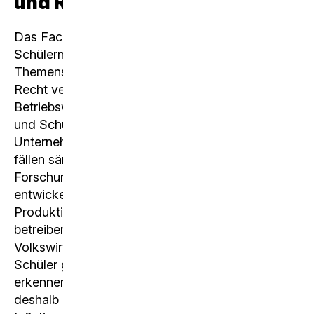
und Recht»
Das Fach bietet interessierten Schülerinnen und
Schülern, sich mit ausgewählten
Themenschwerpunkten im Bereich Wirtschaft und
Recht vertieft auseinanderzusetzen. In der
Betriebswirtschaftslehre führen die Schülerinnen
und Schüler anhand eines neuen
Unternehmensbrettspiels ein Unternehmen und
fällen sämtliche Managemententscheide (in
Forschung und Entwicklung investieren, Produkte
entwickeln, Märkte erschliessen, in
Produktionsanlagen investieren, Werbung
betreiben, Produkte verkaufen etc.). In der
Volkswirtschaftslehre lernen die Schülerinnen und
Schüler gesamtwirtschaftliche Zusammenhänge
erkennen und verstehen. Schwerpunkte werden
deshalb bei den Themen Konjunktur, Geld und