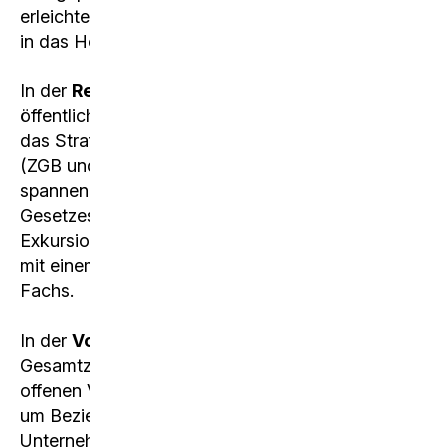
erleichtert den Studierenden damit den Einstieg
in das Hochschul-Studium.
In der
Rechtskunde
werden sowohl Teile des
öffentlichen Rechts, z.B. die Bundesverfassung,
das Strafrecht als auch Teile des Privatrechts
(ZGB und OR) behandelt. Viele konkrete
spannende Fälle werden unter Einbezug der
Gesetzestexte gelöst. Ein Besuch im Gericht, die
Exkursion in eine Strafanstalt sowie ein Gespräch
mit einem Anwalt sind einige Highlights dieses
Fachs.
In der
Volkswirtschaftslehre
lernen wir die
Gesamtzusammenhänge und Vorgänge einer
offenen Volkswirtschaft kennen. Dabei geht es
um Beziehungen zwischen Haushalten,
Unternehmen, Banken, dem Staat und anderen