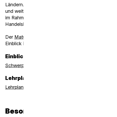
Ländern. Aktuelle Entwicklungen der Konjunktur
und weitere wirtschaftspolitische Themen werden
im Rahmen eines Anlasses der Industrie- und
Handelskammer vertieft.
Der
Maturanavigator
gibt einen interessanten
Einblick in das Schwerpunktfach.
Einblick in den Schwerpunkt
Schwerpunkt Wirtschaft im Matura-Navigator
Lehrplan
Lehrplan Wirtschaft und Recht Schwerpunktfach
Besonderes