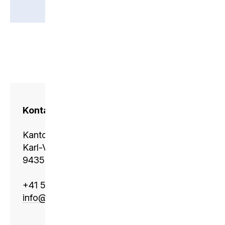
Kontakt
Kantonsschule Heerbrugg
Karl-Völker-Strasse 11
9435 Heerbrugg
+41 58 228 11 01
info@
ksh.edu