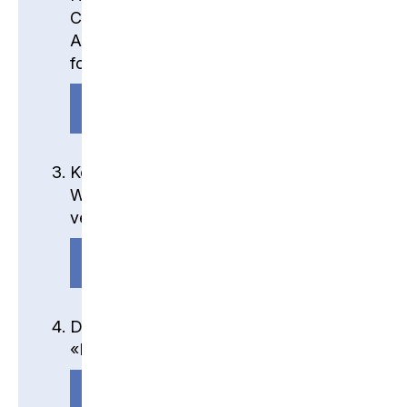
Code hinterlegt. Ergänze nun die
Authenticator-App mit Hilfe der
folgenden Anleitung.
ANLEITUNG
Kontrolliere, dass für die Anmeldung an
Windows nicht der alte Schulaccount
verwendet wird.
ANLEITUNG
Deinstalliere die vorhandenen
«Microsoft Office»-Programme.
ANLEITUNG