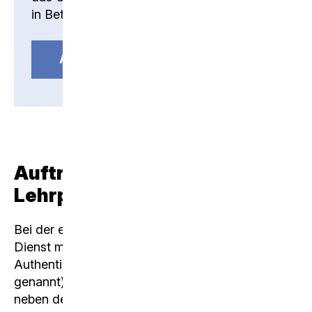
in Betrieb.
ANLEITUNG
Aufträge für eintretende
Lehrpersonen
Bei der ersten Anmeldung an einem Microsoft-
Dienst muss einmalig die MFA (Multifaktor-
Authentication, auch Zweifaktorauthentifizierung
genannt) eingerichtet werden. Diese erfordert
neben dem Benutzernamen und Passwort einen