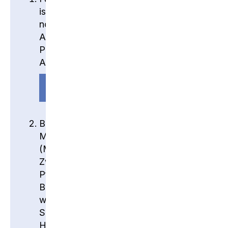
ist ein persönliches Passwort
notwendig. Setze nun ein den
Anforderungen entsprechendes
Passwort. Alle Bedingungen sind in der
Anleitung beschrieben.
ANLEITUNG
Bei der Anmeldung an einem
Microsoft-Dienst ist die MFA
(Multifaktor-Authentication, auch
Zweifaktorauthentifizierung genannt)
Pflicht. Diese erfordert neben dem
Benutzernamen und Passwort einen
weiteren Faktor, wodurch die
Sicherheit markant erhöht wird. Deine
Handynummer ist bereits für den SMS-