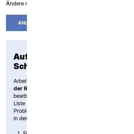
Ändere nun das Passwort für deinen Account.
ANLEITUNG
Aufträge für eintretende
Schülerinnen und Schüler
Arbeite bitte die untenstehenden Punkte
der Reihe nach
ab und streiche alle
bearbeiteten Punkte auf einer persönlichen
Liste durch. Damit hilfst du im Falle eines
Problems der unterstützenden Lehrperson
in der Identifikation des Problems.
Für die Nutzung der Microsoft-Dienste