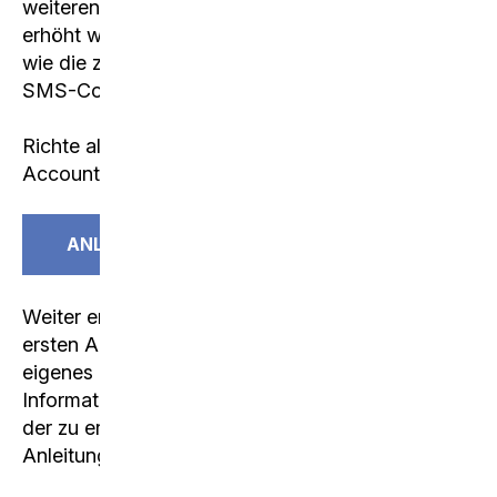
weiteren Faktor, wodurch die Sicherheit markant
erhöht wird. In der Anleitung wird beschrieben,
wie die zwei Faktoren Authenticator-App und
SMS-Code eingerichtet werden.
Richte also die beiden Faktoren für deinen
Account ein.
ANLEITUNG
Weiter empfehlen wir euch nach erfolgreicher
ersten Anmeldung das Initialpasswort auf ein
eigenes Passwort zu ändern. Alle wichtigen
Informationen zum Passwortwechsel inklusive
der zu erfüllenden Kriterien sind in der folgenden
Anleitung beschrieben.