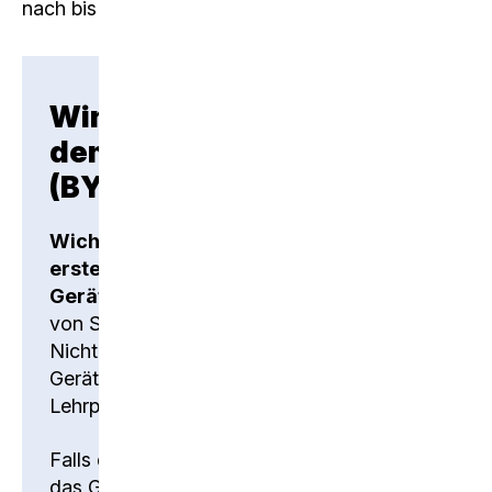
nach bis zum ersten Schultag erledigen musst.
Windows-Anmeldung an
den privaten Geräten
(BYOD)
Wichtig:
Folgende Anweisung betrifft die
erste Inbetriebnahme von privaten
Geräten
(BYOD = bring your own device)
von Schülerinnen und Schülern.
Nicht betroffen sind bereits eingerichtete
Geräte und BYSD-Geräte von
Lehrpersonen.
Falls du dein Gerät neu gekauft hast, nimm
das Gerät gemäss der folgenden Anleitung