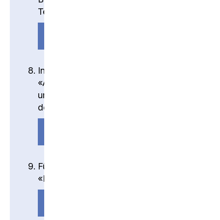
Teams aus.
ANLEITUNG
Installiere das Programm
«Actionbound» für Quizzes, Führungen
und digitale Schnitzeljagden auf
deinem Mobiltelefon.
ANLEITUNG
Füge deinen KSH-Mailaccount in
«Microsoft Outlook» hinzu.
ANLEITUNG