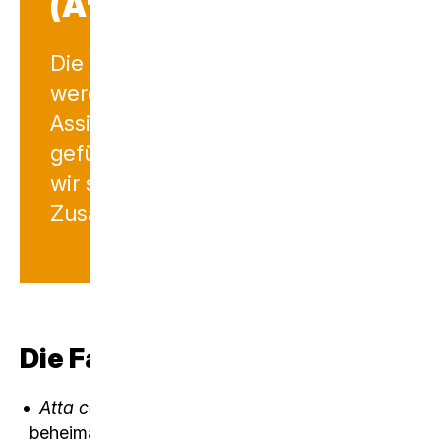
(Atta cephalotes)
Die Blattschneiderameisen
werden von unseren Biologie
Assistenten betreut und
gefüttert. Im Unterricht können
wir so direkt auf das interessante
Zusammenleben eingehen.
Die Fakten im Überblick
Atta cephalotes
ist in Mittel-, und Südamerika
beheimatet