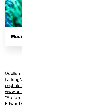
Meerwasseraquarium
Quellen:
www.lizard-lounge.at/wirbellose-
haltung/ameisen/blattschneiderameisen-atta-
cephalotes
,
de.wikipedia.org/wiki/Atta_(Gattung)
,
www.ameisenwiki.de/index.php/Atta_cephalotes
,
"Auf der Spur der Ameisen" (Bert Hölldobler,
Edward O. Wilson), "Der Superorganismus" (Bert