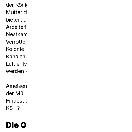
der Königin, die zentral gelegen ist, um der
Mutter der Kolonie den bestmöglichen Schutz zu
bieten, und es existieren Abfallkammern, in die
Arbeiterinnen abgestorbene Pilze und tote
Nestkameradinnen werfen. Durch die beim
Verrotten entstehende Energie beheizt die
Kolonie ihr Nest. Ferner gibt es ein System aus
Kanälen und Röhrchen, durch das verbrauchte
Luft entweichen und frische Luft angesaugt
werden kann.
Ameisen sind sehr reinliche Tiere, deshalb wird
der Müll auch immer aus dem Nest gebracht.
Findest du die Abfallkammer in der Anlage der
KSH?
Die Organisation in Kasten