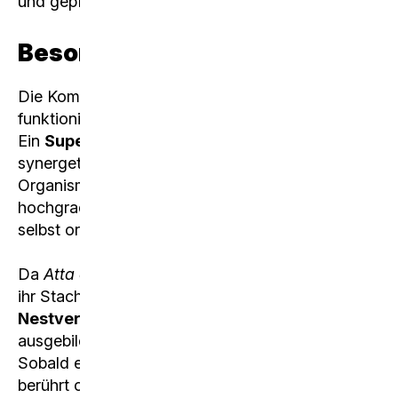
und gepflegt.
Besonderes
Die Kommunikation dieses Superorganismus
funktioniert mittels
Pheromonen.
Ein
Superorganismus
ist eine Gruppe von sich
synergetisch (zusammenwirkend) erhaltenden
Organismen derselben Art, die genetisch
hochgradig miteinander verwandt sind und sich
selbst organisieren
Da
Atta cephalotes
keine Giftdrüsen besitzen und
ihr Stachel zurückgebildet ist, erfolgt die
Nestverteidigung
mithilfe der stark
ausgebildeten Mandibeln (Mundwerkzeuge).
Sobald ein Feind sich dem Nest nähert, es
berührt oder gar hineinfasst, verbeißen sich