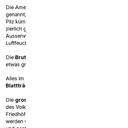
Die Ameisen mit 2 – 3 mm werden
Pilzarbeiter
genannt, weil sie sich den ganzen Tag um den
Pilz kümmern. Diese Ameisen sind so klein und
zierlich gebaut, dass sie den Einsatz in der
Aussenwelt, wegen der zu geringen
Luftfeuchtigkeit nicht überleben würden.
Die
Brut und Königinnenpflege
übernehmen
etwas grössere Ameisen (5 – 8 mm).
Alles im Mittelbereich sind
Blattschneider,
Blattträger oder Müllarbeiterinnen.
Die
grossen Krieger
werden nur zum Schutz
des Volkes eingesetzt, sie bewachen Eingänge,
Friedhöfe und die Ameisenstrasse selbst. Krieger
werden von anderen Ameisen ebenfalls ernährt