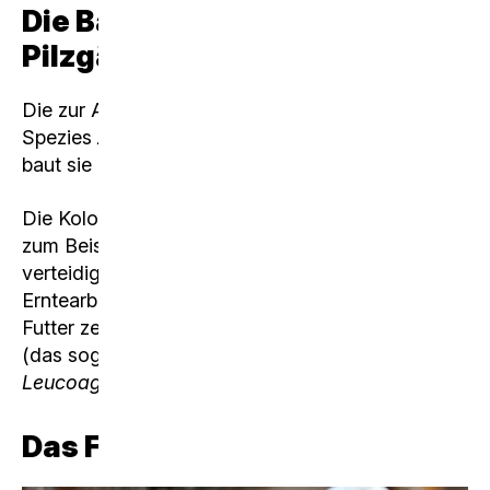
Die Bauern und ihre
Pilzgärten
Die zur Art der Blattschneiderameisen gehörende
Spezies
Atta cephalotes
legt eine Pilzfarm an,
baut sie aus und pflegt sie.
Die Kolonie ist in Kasten organisiert. So hat es
zum Beispiel Wächterinnen, welche die Kolonie
verteidigen und entsprechend gross sind oder die
Erntearbeiterinnen, welche das herbeigebrachte
Futter zerkauen und zu kleinen Kügelchen formen
(das sogenannte Substrat), auf welchem der Pilz
Leucoagaricus
dann wachsen kann.
Das Futter