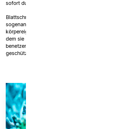
sofort dutzende Arbeiterinnen in ihm.
Blattschneiderameisen können in den
sogenannten Metathorakaldrüsen ein
körpereigenes
Antibiotikum
produzieren, mit
dem sie ihre Brut und die eingetragene Nahrung
benetzen. So ist der Pilz vor Infektionen
geschützt.