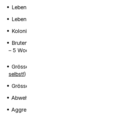
Lebenserwartung Königin: 15 – 20 Jahre
Lebenserwartung Arbeiterin: 1 – 1.5 Jahre
Koloniegrösse: 5 – 8 Millionen Tiere.
Brutentwicklung vom Ei – Larve – Arbeiterin: 4
– 5 Wochen.
Grösse Königin: 30 – 34 mm (
Überzeug dich
selbst!
)
Grösse Arbeiterin/Kaste: 2.5 – 25 mm
Abwehr: enorme Beisskraft
Aggression: hoch