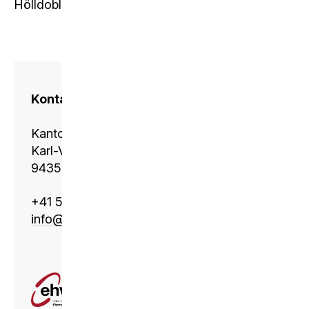
Hölldobler, Edward O. Wilson)
Kontakt
Kantonsschule Heerbrugg
Karl-Völker-Strasse 11
9435 Heerbrugg
+41 58 228 11 01
info@
ksh.edu