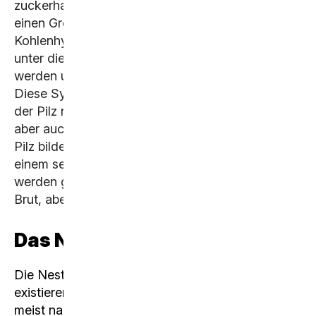
zuckerhaltige Pflanzensaft den Arbeiterinnen
einen Grossteil der von ihnen benötigten
Kohlenhydrate. Endlos lange Blattstrassen führen
unter die Erde, wo die Blätter extrem zerkleinert
werden und als Nahrung für den Pilz dienen.
Diese Symbiose ist obligat, was bedeutet, dass
der Pilz nicht ohne die Ameisen überleben kann,
aber auch die Ameisen nicht ohne den Pilz. Der
Pilz bildet kleine Fruchtkörper, die man nur mit
einem sehr guten Auge erkennen kann. Diese
werden geerntet und dienen als Nahrung für die
Brut, aber auch für die Ameisen.
Das Nest
Die Nester sind ausgesprochen komplex. Es
existieren Kammern für die Aufzucht der Brut, die
meist nah an der Oberfläche liegen, die Kammer