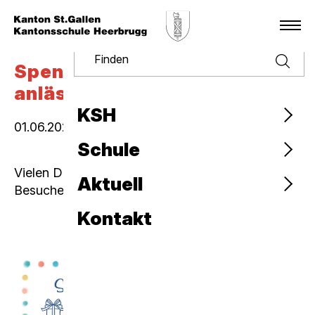
Finden
Spendensammlung
anlässlich des Kantikonzerts
KSH
01.06.2026
|
Schulleitung
Schule
Vielen Dank für die grosszügige Spende aller
Aktuell
Besucher des vergangenen Kantikonzerts.
Kontakt