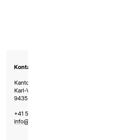
Kontakt
Kantonsschule Heerbrugg
Karl-Völker-Strasse 11
9435 Heerbrugg
+41 58 228 11 01
info@
ksh.edu